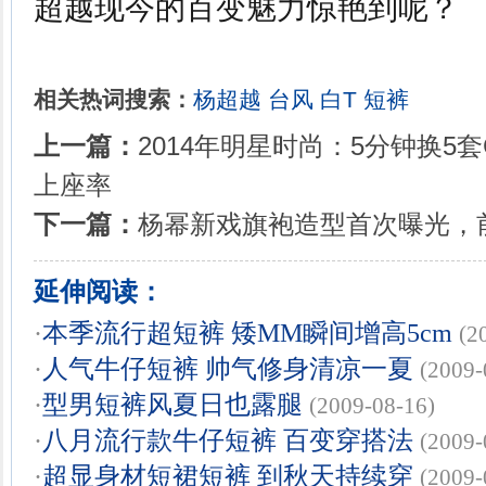
超越现今的百变魅力惊艳到呢？
相关热词搜索：
杨超越
台风
白T
短裤
上一篇：
2014年明星时尚：5分钟换5套C
上座率
下一篇：
杨幂新戏旗袍造型首次曝光，
延伸阅读：
·
本季流行超短裤 矮MM瞬间增高5cm
(2
·
人气牛仔短裤 帅气修身清凉一夏
(2009-
·
型男短裤风夏日也露腿
(2009-08-16)
·
八月流行款牛仔短裤 百变穿搭法
(2009-
·
超显身材短裙短裤 到秋天持续穿
(2009-