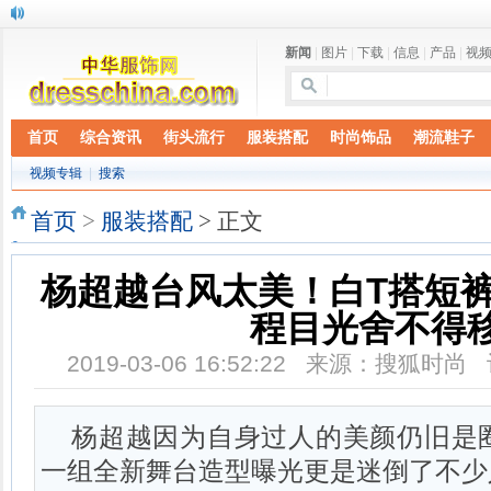
新闻
|
图片
|
下载
|
信息
|
产品
|
视
首页
综合资讯
街头流行
服装搭配
时尚饰品
潮流鞋子
视频专辑
|
搜索
首页
>
服装搭配
> 正文
杨超越台风太美！白T搭短
程目光舍不得
2019-03-06 16:52:22 来源：搜狐时
杨超越因为自身过人的美颜仍旧是
一组全新舞台造型曝光更是迷倒了不少