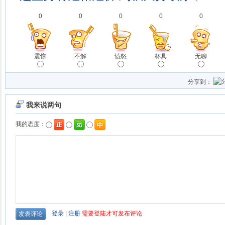
0
0
0
0
0
震惊
不解
愤怒
杯具
无聊
分享到：