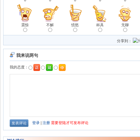
0
0
0
0
0
震惊
不解
愤怒
杯具
无聊
分享到：