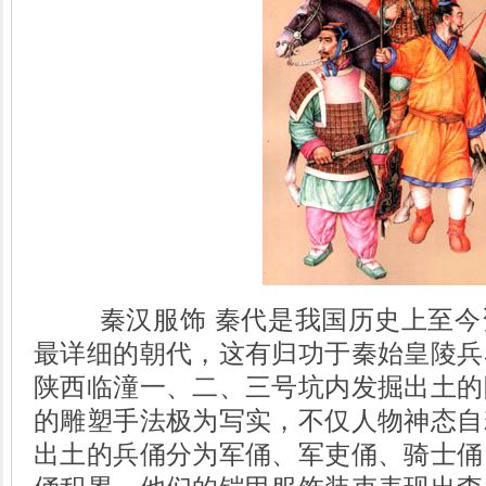
秦汉服饰 秦代是我国历史上至今
最详细的朝代，这有归功于秦始皇陵兵
陕西临潼一、二、三号坑内发掘出土的
的雕塑手法极为写实，不仅人物神态自
出土的兵俑分为军俑、军吏俑、骑士俑